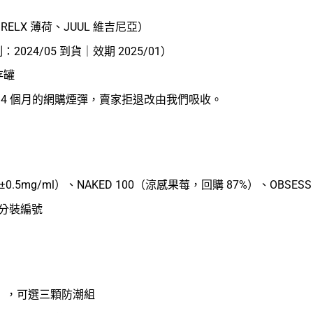
 RELX 薄荷、JUUL 維吉尼亞）
24/05 到貨｜效期 2025/01）
存罐
不足 4 個月的網購煙彈，賣家拒退改由我們吸收。
≤±0.5mg/ml）、NAKED 100（涼感果莓，回購 87%）、OB
地分裝編號
）
0Ω），可選三顆防潮組