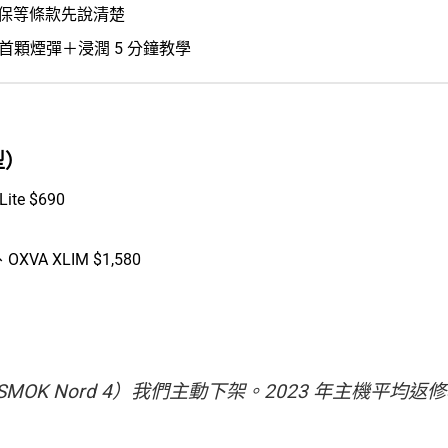
不保等條款先說清楚
首顆煙彈＋浸潤 5 分鐘教學
型）
ite $690
、OXVA XLIM $1,580
SMOK Nord 4）我們主動下架。2023 年主機平均返