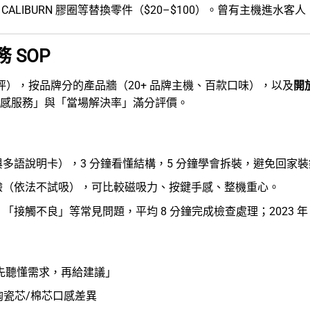
、CALIBURN 膠圈等替換零件（$20–$100）。曾有主機進水客
 SOP
 坪），按品牌分的產品牆（20+ 品牌主機、百款口味），以及
開
迫感服務」與「當場解決率」滿分評價。
多語說明卡），3 分鐘看懂結構，5 分鐘學會拆裝，避免回家裝
驗（依法不試吸），可比較磁吸力、按鍵手感、整機重心。
接觸不良」等常見問題，平均 8 分鐘完成檢查處理；2023 年 
先聽懂需求，再給建議」
陶瓷芯/棉芯口感差異