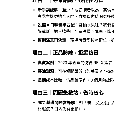
理由一｜專業諮詢，錢花在刀口上
新手誤破解
：至少 3 成初購者以為「高價＝好上
高階主機更適合入門，直接幫你避開冤枉
設備 × 口味精準匹配
：常抽水果味？我們會
解戒斷不適。這些匹配讓設備回購率下降 4
摸到滿意再決定
：現場可實際按壓鍵位、
理由二｜正品防線，拒絕仿冒
真實案例
：2023 年查獲的仿冒 REL
菸油溯源
：可在報關單號（如美國 Air Fac
長期成本比較
：仿品雖便宜，3 個月內故
理由三｜問題急救站，省時省心
90% 基礎問題當場解
：如「裝上沒反應」約
材瑕疵 7 日內免費更換）。