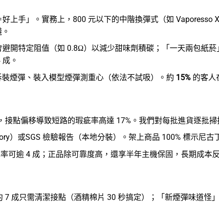
手」。實務上，800 元以下的中階換彈式（如 Vaporesso XROS
錢。
避開特定阻值（如 0.8Ω）以減少甜味劑積碳；「一天兩包紙菸
 成。
拆裝煙彈、裝入模型煙彈測重心（依法不試吸）。約
15%
的客人
X 煙彈，接點偏移導致短路的瑕疵率高達 17%。我們對每批進貨
tory）或SGS 檢驗報告（本地分裝）。架上商品 100% 標示尼古丁
障率可逾 4 成；正品除可靠度高，還享半年主機保固，長期成本
 7 成只需清潔接點（酒精棉片 30 秒搞定）；「新煙彈味道