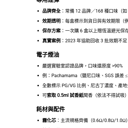
專用煙彈
品牌齊全
：常備 12 品牌／168 種口味（如
效期透明
：每盒標示到貨日與有效期限（例：20
保存方案
：一次購 6 盒以上贈恆溫避光保
真實案例
：2023 年協助回收 3 批效期
電子煙油
嚴選實驗室認證品牌，口味還原度 >90%
例：Pachamama（鹽尼口味、SGS 誤差 
全數標示 PG/VG 比例、尼古丁濃度、產
可
索取 0.5ml 試香紙
聞香（依法不得試吸
耗材與配件
霧化芯
：主流規格齊備（0.6Ω/0.8Ω/1.