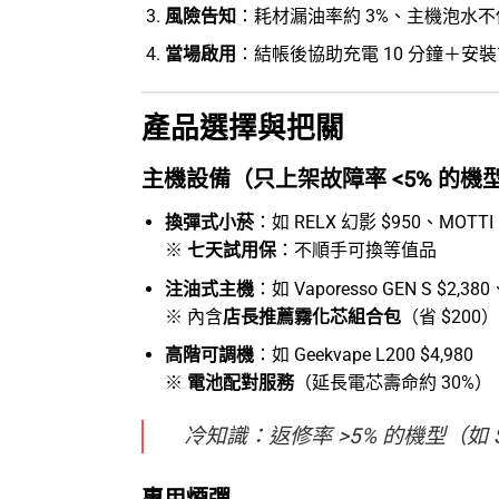
風險告知
：耗材漏油率約 3%、主機泡水
當場啟用
：結帳後協助充電 10 分鐘＋安裝
產品選擇與把關
主機設備（只上架故障率 <5% 的機
換彈式小菸
：如 RELX 幻影 $950、MOTTI L
※
七天試用保
：不順手可換等值品
注油式主機
：如 Vaporesso GEN S $2,380
※ 內含
店長推薦霧化芯組合包
（省 $200）
高階可調機
：如 Geekvape L200 $4,980
※
電池配對服務
（延長電芯壽命約 30%）
冷知識：返修率 >5% 的機型（如 