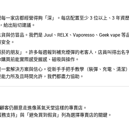
每一家店都經營得夠「深」。每店配置至少 3 位以上、3 年資歷
求，給出貼切建議。
貨與仿冒品。我們是 Juul、
RELX
、Vaporesso、
Geek vape
等
與安全。
懂菸的朋友」。許多每週報到補充煙彈的老客人，店員叫得出名
你購買前能實際感受握感、磁吸與操作。
是一套解決方案與信心。從新手手把手教學（裝彈、充電、清潔
要能力所及且時間允許，我們都盡力協助。
顧客仍願意走進像蒸氣天堂這樣的專賣店。
服務支持」與「避免買到假貨」列為選擇專賣店的關鍵。