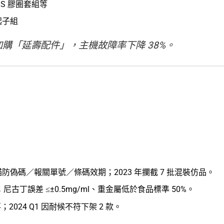
OS 膠圈套組等
起子組
加購「延壽配件」，主機故障率下降 38%。
偽碼／報關單號／條碼效期；2023 年攔截 7 批混裝仿品。
古丁誤差 ≤±0.5mg/ml、重金屬低於食品標準 50%。
；2024 Q1 因耐候不符下架 2 款。