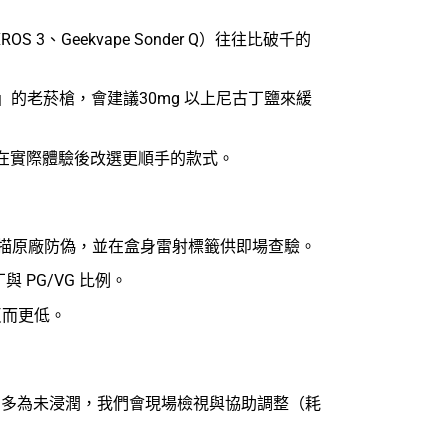
 3、Geekvape Sonder Q）往往比破千的
」的老菸槍，會建議30mg 以上尼古丁鹽來緩
在實際體驗後改選更順手的款式。
逐批掃描原廠防偽，並在盒身雷射標籤供即場查驗。
與 PG/VG 比例。
反而更低。
怪」多為未浸潤，我們會現場檢視與協助調整（耗