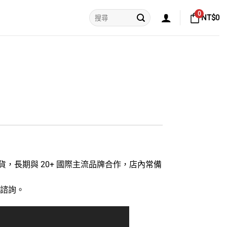
搜
0
NT$
0
尋
關
鍵
字:
貨，長期與 20+ 國際主流品牌合作，店內常備
業諮詢。