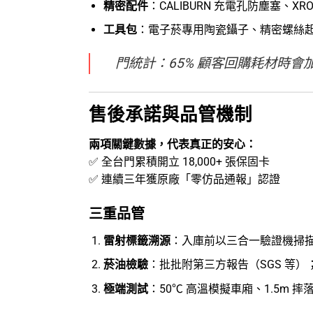
精密配件
：CALIBURN 充電孔防塵塞、XR
工具包
：電子菸專用陶瓷鑷子、精密螺絲
門統計：65% 顧客回購耗材時會
售後承諾與品管機制
兩項關鍵數據，代表真正的安心：
✅ 全台門累積開立 18,000+ 張保固卡
✅ 連續三年獲原廠「零仿品通報」認證
三重品管
雷射標籤溯源
：入庫前以三合一驗證機掃描防
菸油檢驗
：批批附第三方報告（SGS 等）；尼
極端測試
：50℃ 高溫模擬車廂、1.5m 摔落