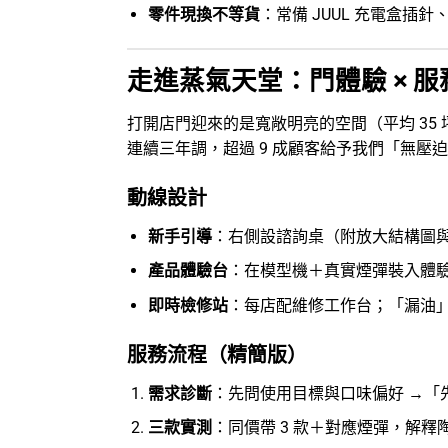
零件現換不等貨
：常備 JUUL 充電盒插針
走進蒸氣天堂：門體驗 × 服務
打開店門迎來的是寬敞明亮的空間（平均 35
連續三年調，超過 9 成顧客給予我們「無壓
動線設計
新手引導
：右側設諮詢桌（附放大結構圖與
產品體驗台
：在模型機＋真實煙彈裝入體
即時檢修站
：每店配維修工作台；「漏油」「
服務流程（精簡版）
需求診斷
：先問使用目標與口味偏好 →「
三款實測
：同價帶 3 款＋對應煙彈，解釋