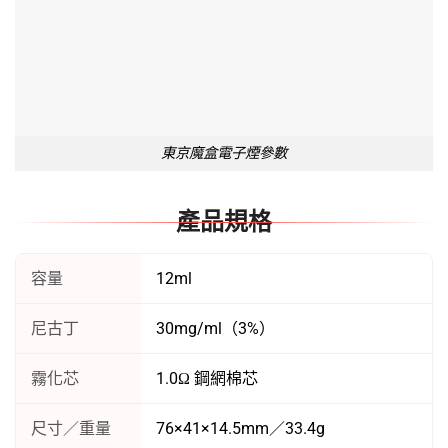
歡迎來到東京魔盒官網，我們在正品東京魔盒電子煙線上購買
服務，全館滿1000免運，三天快速到貨。
風味快選
客戶支持
水果口味
運輸政策
風味飲料
支付方式
高山茶韻
隱私政策
無涼不冰
聯繫我們
客戶服務
購物車
結帳