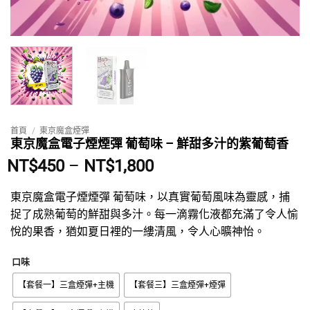
首頁
/
東京魔盒煙彈
東京魔盒電子煙煙彈 葡萄味 – 鮮甜多汁的紫葡萄香
價
NT$
450
–
NT$
1,800
格
範
東京魔盒電子煙煙彈 葡萄味，以真實葡萄風味為靈感，捕
圍：
捉了成熟葡萄的鮮甜與多汁。每一滴霧化液都充滿了令人愉
NT$450
悅的果香，猶如夏日裡的一縷清風，令人心曠神怡。
到
NT$1,800
口味
【套餐一】三盒煙彈+主機
【套餐三】三盒煙彈+煙彈