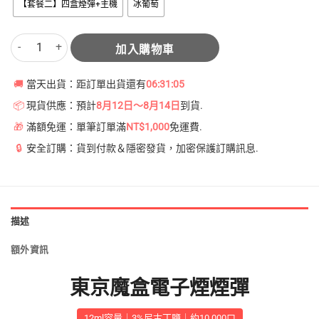
【套餐二】四盒煙彈+主機
冰葡萄
東京魔盒電子煙煙彈 葡萄味 - 鮮甜多汁的紫葡萄香 數量
加入購物車
🚚
當天出貨：距訂單出貨還有
06:31:04
📦
現貨供應：預計
8月12日～8月14日
到貨.
🎁
滿額免運：單筆訂單滿
NT$1,000
免運費.
🔒
安全訂購：貨到付款＆隱密發貨，加密保護訂購訊息.
描述
額外資訊
東京魔盒電子煙煙彈
12ml容量｜3%尼古丁鹽｜約10,000口