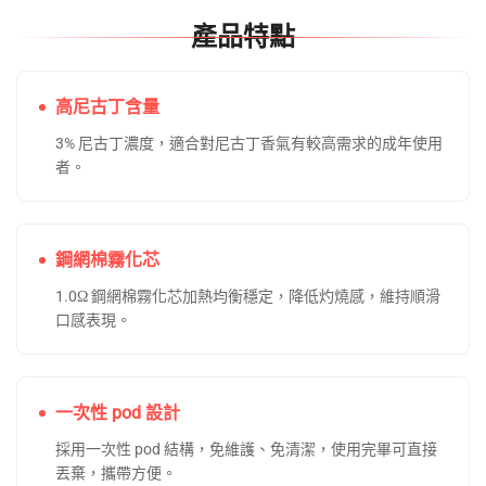
尺寸／重量
76×41×14.5mm／33.4g
抽吸口數
約 10,000 口
設計理念
東京魔盒煙彈
以簡潔、美型為設計核心，強調攜帶便利與免
維護體驗，外型低調具科技感，適合日常使用者；鋁合金或
塑料外殼搭配一次性霧化芯的組合，兼具質感與使用便利。
使用說明