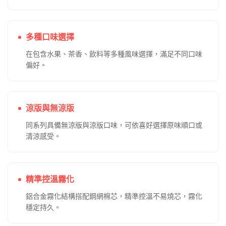
拆開包裝後，即可直接將煙彈插入
Mohoo主機
。
吸入時自動啟動霧化，無需按鍵操作。
煙彈用完後可直接丟棄，不需重裝或充電。
請避免高溫與陽光直射環境保存，以延長產品品質穩定度。
任選3顆
魔盒煙彈
+1隻
魔盒主機
=NT$1500（免運）請於下單時
備註主機顏色。購買東京
魔盒電子煙
（
tokyo mohoo box
），
請認準
東京魔盒官網
！
相關商品