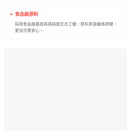
東京魔盒古巴雪茄無冰電子
東京魔盒無涼不冰煙彈｜零
菸彈 12ML大容量 沉浸在古
薄荷｜草莓／葡萄等果香｜
巴雪茄的經典煙燻味中
喉嚨敏感友善電子煙
評
價
評
價
NT$
450
–
NT$
1,800
NT$
450
–
NT$
1,800
格
格
分
分
範
範
0
0
0
圍：
圍：
滿
滿
NT$450
NT$450
800
到
到
分
分
NT$1,800
NT$1,8
5
5