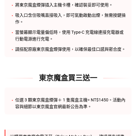
將東京魔盒煙彈插入主機卡槽，確認裝妥即可使用。
吸入口含住吸嘴直接吸入，即可氣動啟動出煙，無需按鍵操
作。
當螢幕顯示電量偏低時，使用 Type-C 充電線連接充電器或
行動電源進行充電。
請搭配原廠東京魔盒煙彈使用，以確保最佳口感與密合度。
東京魔盒買三送一
任選 3 顆
東京魔盒煙彈
＋ 1 隻
魔盒主機
= NT$1450。活動內
容與細節以東京魔盒官網最新公告為準。