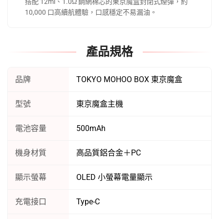
搭配 12ml、1.0Ω 鋼網棉芯的東京魔盒封閉式煙彈，約
10,000 口高續航體驗，口感穩定不易漏油。
產品規格
品牌
TOKYO MOHOO BOX 東京魔盒
型號
東京魔盒主機
電池容量
500mAh
機身材質
高品質鋁合金＋PC
顯示螢幕
OLED 小螢幕電量顯示
充電接口
Type-C