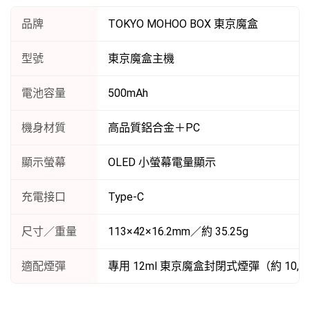
品牌
TOKYO MOHOO BOX 東京魔盒
型號
東京魔盒主機
電池容量
500mAh
機身材質
高品質鋁合金＋PC
顯示螢幕
OLED 小螢幕電量顯示
充電接口
Type-C
尺寸／重量
113×42×16.2mm／約 35.25g
適配煙彈
專用 12ml 東京魔盒封閉式煙彈（約 10,0