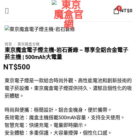
Skip
0
NT$
0
to
content
首頁
/
東京魔盒主機
東京魔盒電子煙主機-岩石蒼綠 – 尊享全鋁合金電子
菸主機 | 500mAh大電量
NT$
500
東京電子煙是一款結合時尚外觀、高性能電池和創新技術的
電子菸設備，東京魔盒電子煙提供持久、濃郁且個性化的吸
菸體驗。
時尚與便攜：極簡設計，鋁合金機身，便於攜帶。
長效電池：魔盒主機搭載500mAh容量，支持全天使用。
智慧充電：快速充電，電量即時顯示。
安全體驗：多重保護，大容量煙彈，個性化口感。