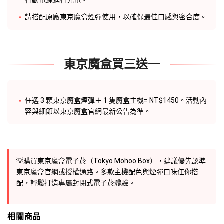
行動電源進行充電。
請搭配原廠東京魔盒煙彈使用，以確保最佳口感與密合度。
東京魔盒買三送一
任選 3 顆
東京魔盒煙彈
＋ 1 隻
魔盒主機
= NT$1450。活動內
容與細節以東京魔盒官網最新公告為準。
💡購買東京
魔盒電子菸
（
Tokyo Mohoo Box
），建議優先認準
東京魔盒官網
或授權通路。多款主機配色與煙彈口味任你搭
配，輕鬆打造專屬封閉式電子菸體驗。
相關商品