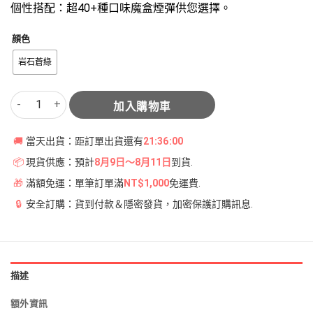
個性搭配：超40+種口味魔盒煙彈供您選擇。
顔色
岩石蒼綠
東京魔盒電子煙主機-岩石蒼綠 - 尊享全鋁合金電子菸主機 | 500mAh
加入購物車
🚚
當天出貨：距訂單出貨還有
21:36:00
📦
現貨供應：預計
8月9日～8月11日
到貨.
🎁
滿額免運：單筆訂單滿
NT$1,000
免運費.
🔒
安全訂購：貨到付款＆隱密發貨，加密保護訂購訊息.
描述
額外資訊