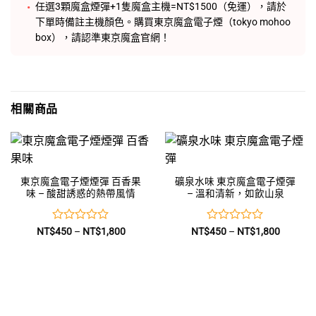
任選3顆魔盒煙彈+1隻魔盒主機=NT$1500（免運），請於
下單時備註主機顏色。購買東京魔盒電子煙（tokyo mohoo
box），請認準東京魔盒官網！
相關商品
東京魔盒電子煙煙彈 百香果
礦泉水味 東京魔盒電子煙彈
味 – 酸甜誘惑的熱帶風情
– 溫和清新，如飲山泉
評
價
評
價
NT$
450
–
NT$
1,800
NT$
450
–
NT$
1,800
格
格
分
分
範
範
0
0
圍：
圍：
滿
滿
NT$450
NT$450
到
到
分
分
NT$1,800
NT$1,8
5
5