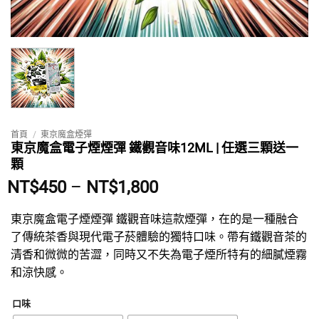
首頁
/
東京魔盒煙彈
東京魔盒電子煙煙彈 鐵觀音味12ML | 任選三顆送一
顆
價
NT$
450
–
NT$
1,800
格
範
東京魔盒電子煙煙彈 鐵觀音味這款煙彈，在的是一種融合
圍：
了傳統茶香與現代電子菸體驗的獨特口味。帶有鐵觀音茶的
NT$450
清香和微微的苦澀，同時又不失為電子煙所特有的細膩煙霧
到
和涼快感。
NT$1,800
口味