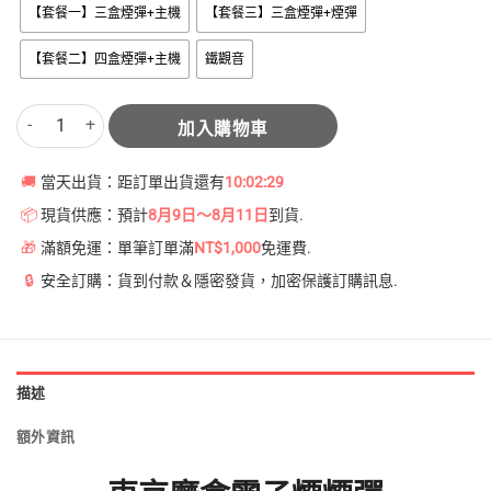
【套餐一】三盒煙彈+主機
【套餐三】三盒煙彈+煙彈
【套餐二】四盒煙彈+主機
鐵觀音
東京魔盒電子煙煙彈 鐵觀音味12ML | 任選三顆送一顆 數量
加入購物車
🚚
當天出貨：距訂單出貨還有
10:02:29
📦
現貨供應：預計
8月9日～8月11日
到貨.
🎁
滿額免運：單筆訂單滿
NT$1,000
免運費.
🔒
安全訂購：貨到付款＆隱密發貨，加密保護訂購訊息.
描述
額外資訊