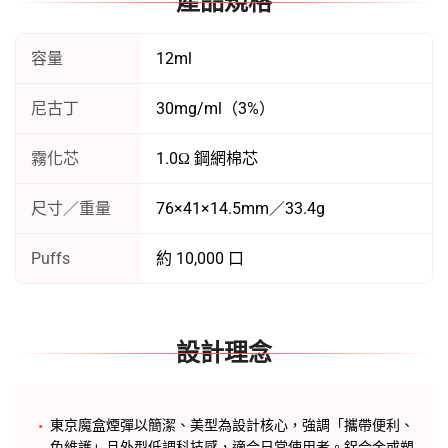
產品規格
容量
12ml
尼古丁
30mg/ml（3%）
霧化芯
1.0Ω 鋼網棉芯
尺寸／重量
76×41×14.5mm／33.4g
Puffs
約 10,000 口
設計理念
東京魔盒煙彈以簡潔、美型為設計核心，強調「攜帶便利、
免維護」且外型低調科技感，適合日常使用者。鋁合金或塑