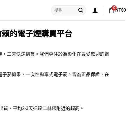
搜
0
NT$
0
尋
關
鍵
字:
信賴的電子煙購買平台
免運，三天快速到貨。我們專注於為彰化在最受歡迎的
電
電子菸糖果
，
一次性拋棄式電子菸
。皆為正品保證，在
可出貨，平均2-3天送達二林您附近的超商。