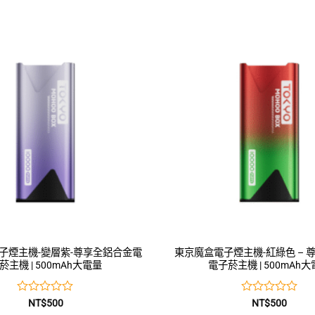
子煙主機-變層紫-尊享全鋁合金電
東京魔盒電子煙主機-紅綠色 – 
菸主機 | 500mAh大電量
電子菸主機 | 500mAh
評
評
NT$
500
NT$
500
分
分