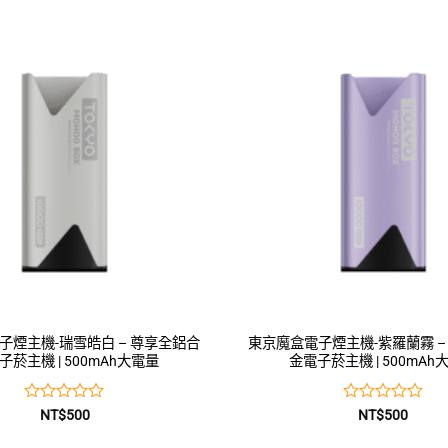
0
0
滿
滿
分
分
5
5
子煙主機-瑞雪皓白 – 尊享全鋁合
東京魔盒電子煙主機-紫羅蘭霧 –
子菸主機 | 500mAh大電量
金電子菸主機 | 500mAh
評
評
NT$
500
NT$
500
分
分
0
0