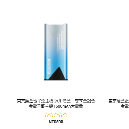
0
滿
分
5
東京魔盒電子煙主機-冰川灣藍 – 尊享全鋁合
東京魔盒電
金電子菸主機 | 500mAh大電量
金電
評
NT$
500
分