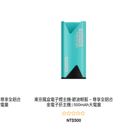
0
滿
分
5
 尊享全鋁合
東京魔盒電子煙主機-碧波輕藍 – 尊享全鋁合
大電量
金電子菸主機 | 500mAh大電量
評
NT$
500
分
0