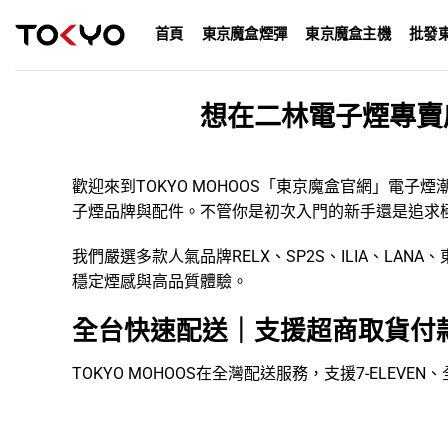
Skip
首頁
東京魔盒煙彈
東京魔盒主機
批發
to
content
想在二林電子煙專賣
歡迎來到TOKYO MOHOOS「
東京魔盒官網
」
電子煙
子煙品牌
與配件。不管你是初次入門的新手還是追求
我們嚴選多款人氣品牌
RELX
、
SP2S
、
ILIA
、
LANA
、
穩定煙感與高品質體驗。
全台快速配送｜支援超商取貨付
TOKYO MOHOOS在全灣配送服務，支援7-ELE