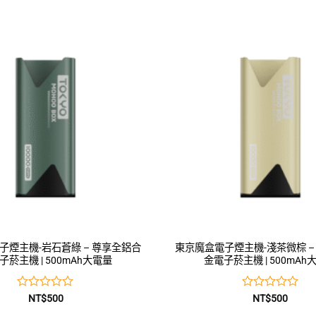
0
0
滿
滿
分
分
5
5
子煙主機-岩石蒼綠 – 尊享全鋁合
東京魔盒電子煙主機-淺茶微棕 –
子菸主機 | 500mAh大電量
金電子菸主機 | 500mAh
評
評
NT$
500
NT$
500
分
分