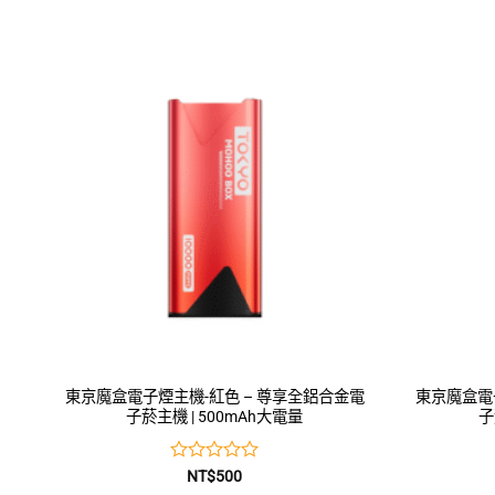
東京魔盒電子煙主機-紅色 – 尊享全鋁合金電
東京魔盒電
子菸主機 | 500mAh大電量
子
評
NT$
500
分