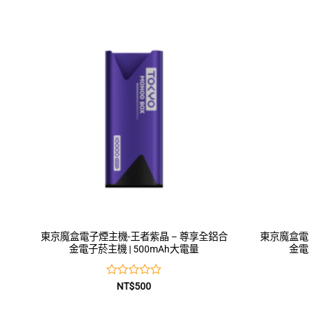
0
滿
分
5
東京魔盒電子煙主機-王者紫晶 – 尊享全鋁合
東京魔盒電
金電子菸主機 | 500mAh大電量
金電
評
NT$
500
分
0