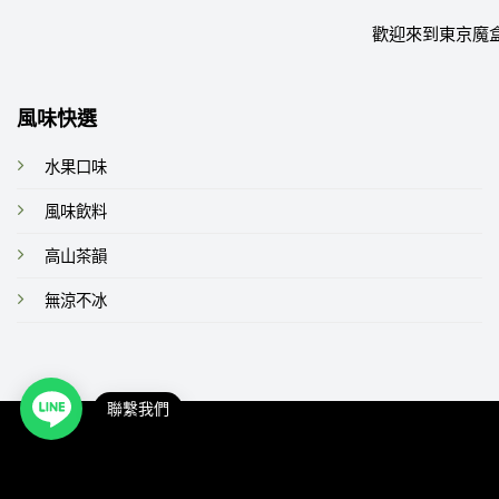
歡迎來到東京魔
風味快選
水果口味
風味飲料
高山茶韻
無涼不冰
聯繫我們