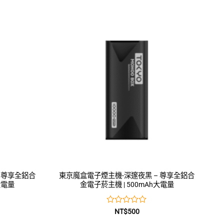
0
滿
分
5
 尊享全鋁合
東京魔盒電子煙主機-深邃夜黑 – 尊享全鋁合
大電量
金電子菸主機 | 500mAh大電量
評
NT$
500
分