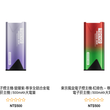
子煙主機-變層紫-尊享全鋁合金電
東京魔盒電子煙主機-紅綠色 – 
菸主機 | 500mAh大電量
電子菸主機 | 500mAh
評
評
NT$
500
NT$
500
分
分