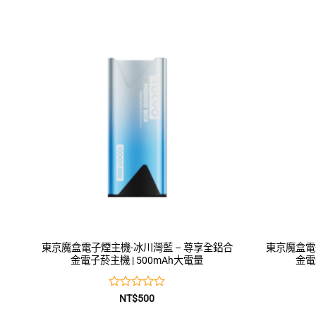
0
滿
分
5
東京魔盒電子煙主機-冰川灣藍 – 尊享全鋁合
東京魔盒電
金電子菸主機 | 500mAh大電量
金電
評
NT$
500
分