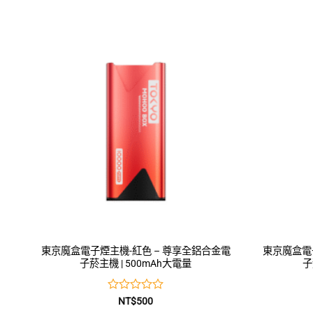
東京魔盒電子煙主機-紅色 – 尊享全鋁合金電
東京魔盒電
子菸主機 | 500mAh大電量
子
評
NT$
500
分