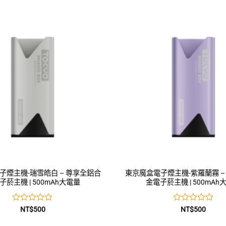
0
0
滿
滿
分
分
5
5
子煙主機-瑞雪皓白 – 尊享全鋁合
東京魔盒電子煙主機-紫羅蘭霧 –
子菸主機 | 500mAh大電量
金電子菸主機 | 500mAh
評
評
NT$
500
NT$
500
分
分
0
0