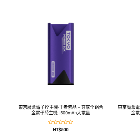
0
滿
分
5
東京魔盒電子煙主機-王者紫晶 – 尊享全鋁合
東京魔盒電
金電子菸主機 | 500mAh大電量
金電
評
NT$
500
分
0