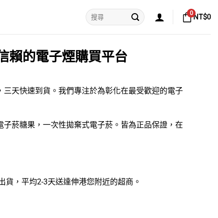
搜
0
NT$
0
尋
關
鍵
字:
信賴的電子煙購買平台
運，三天快速到貨。我們專注於為彰化在最受歡迎的
電子
電子菸糖果
，
一次性拋棄式電子菸
。皆為正品保證，在
可出貨，平均2-3天送達伸港您附近的超商。