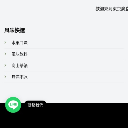
歡迎來到東京魔
風味快選
水果口味
風味飲料
高山茶韻
無涼不冰
聯繫我們