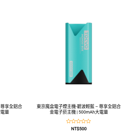
0
滿
分
5
 尊享全鋁合
東京魔盒電子煙主機-碧波輕藍 – 尊享全鋁合
大電量
金電子菸主機 | 500mAh大電量
評
NT$
500
分
0