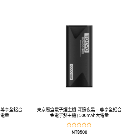
0
滿
分
5
 尊享全鋁合
東京魔盒電子煙主機-深邃夜黑 – 尊享全鋁合
大電量
金電子菸主機 | 500mAh大電量
評
NT$
500
分