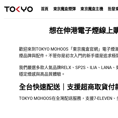
Skip
首頁
東京魔盒煙彈
東京魔盒主機
批發
to
content
想在伸港電子煙線上
歡迎來到TOKYO MOHOOS「
東京魔盒官網
」
電子煙
煙品牌
與配件。不管你是初次入門的新手還是追求極
我們嚴選多款人氣品牌
RELX
、
SP2S
、
ILIA
、
LANA
、
穩定煙感與高品質體驗。
全台快速配送｜支援超商取貨付
TOKYO MOHOOS在全灣配送服務，支援7-ELE