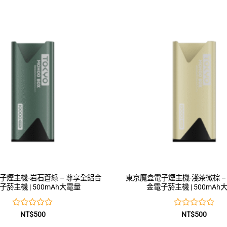
0
0
滿
滿
分
分
5
5
子煙主機-岩石蒼綠 – 尊享全鋁合
東京魔盒電子煙主機-淺茶微棕 –
子菸主機 | 500mAh大電量
金電子菸主機 | 500mAh
評
評
NT$
500
NT$
500
分
分