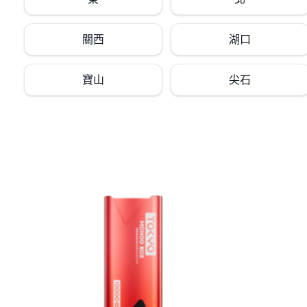
關西
湖口
寶山
尖石