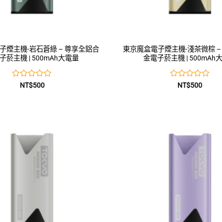
子煙主機-岩石蒼綠 – 尊享全鋁合
東京魔盒電子煙主機-淺茶微棕 –
子菸主機 | 500mAh大電量
金電子菸主機 | 500mAh
評
評
NT$
500
NT$
500
分
分
0
0
滿
滿
分
分
5
5