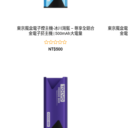
東京魔盒電子煙主機-冰川灣藍 – 尊享全鋁合
東京魔盒電
金電子菸主機 | 500mAh大電量
金電
評
NT$
500
分
0
滿
分
5