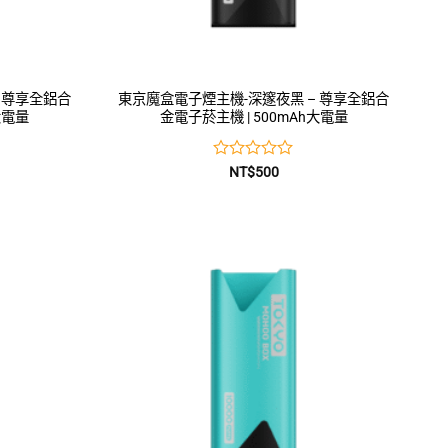
 尊享全鋁合
東京魔盒電子煙主機-深邃夜黑 – 尊享全鋁合
大電量
金電子菸主機 | 500mAh大電量
評
NT$
500
分
0
滿
分
5