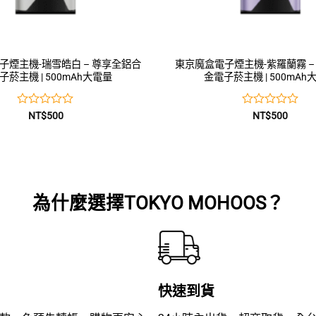
子煙主機-瑞雪皓白 – 尊享全鋁合
東京魔盒電子煙主機-紫羅蘭霧 –
子菸主機 | 500mAh大電量
金電子菸主機 | 500mAh
評
評
NT$
500
NT$
500
分
分
0
0
滿
滿
分
分
5
5
為什麼選擇TOKYO MOHOOS？
快速到貨