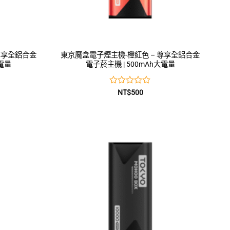
尊享全鋁合金
東京魔盒電子煙主機-橙紅色 – 尊享全鋁合金
大電量
電子菸主機 | 500mAh大電量
評
NT$
500
分
0
滿
分
5