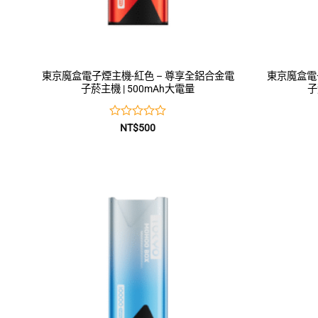
東京魔盒電子煙主機-紅色 – 尊享全鋁合金電
東京魔盒電
子菸主機 | 500mAh大電量
子
評
NT$
500
分
0
滿
分
5