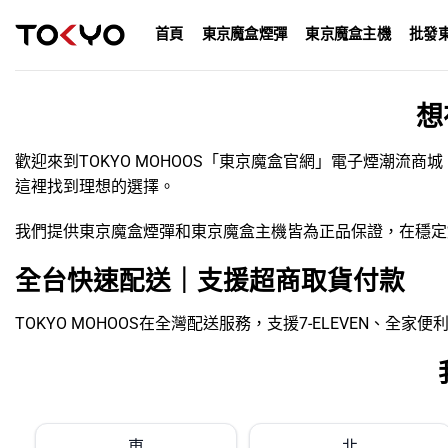
Skip
首頁
東京魔盒煙彈
東京魔盒主機
批發
to
content
想
歡迎來到TOKYO MOHOOS「
東京魔盒官網
」電子煙潮流商城
這裡找到理想的選擇。
我們提供
東京魔盒煙彈
和
東京魔盒主機
皆為正品保證，在穩定
全台快速配送｜支援超商取貨付款
TOKYO MOHOOS在全灣配送服務，支援7-ELEVEN、
東
北