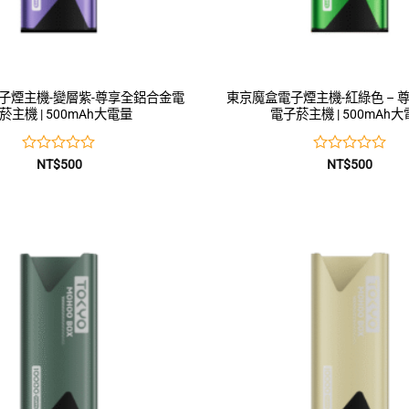
子煙主機-變層紫-尊享全鋁合金電
東京魔盒電子煙主機-紅綠色 – 
菸主機 | 500mAh大電量
電子菸主機 | 500mAh
評
評
NT$
500
NT$
500
分
分
0
0
滿
滿
分
分
5
5