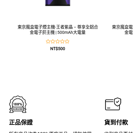
東京魔盒電子煙主機-王者紫晶 – 尊享全鋁合
東京魔盒電
金電子菸主機 | 500mAh大電量
金電
評
NT$
500
分
0
滿
分
5
正品保證
貨到付款