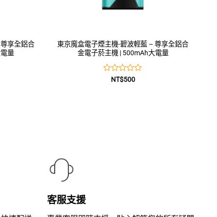
 尊享全鋁合
東京魔盒電子煙主機-碧波輕藍 – 尊享全鋁合
大電量
金電子菸主機 | 500mAh大電量
評
NT$
500
分
0
滿
分
5
客服支援