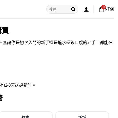
搜
0
NT$
0
尋
關
鍵
字:
購買
。無論你是初次入門的新手還是追求極致口感的老手，都能在
均2-3天送達新竹。
務
竹東
新埔