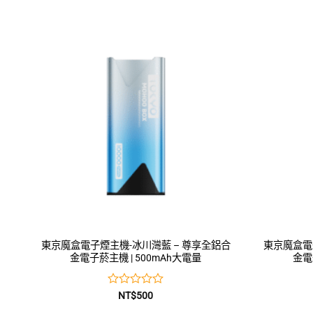
0
滿
分
5
東京魔盒電子煙主機-冰川灣藍 – 尊享全鋁合
東京魔盒電
金電子菸主機 | 500mAh大電量
金電
評
NT$
500
分