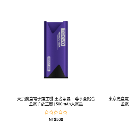
0
滿
分
5
東京魔盒電子煙主機-王者紫晶 – 尊享全鋁合
東京魔盒電
金電子菸主機 | 500mAh大電量
金電
評
NT$
500
分
0