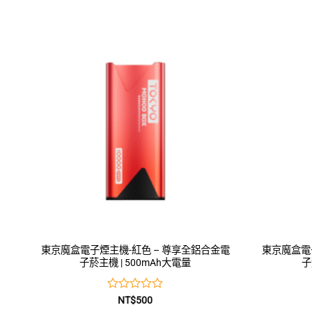
東京魔盒電子煙主機-紅色 – 尊享全鋁合金電
東京魔盒電
子菸主機 | 500mAh大電量
子
評
NT$
500
分