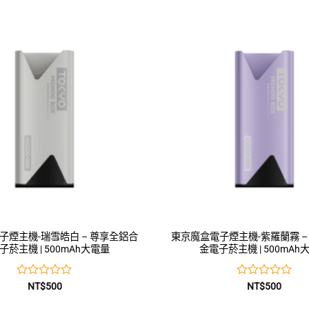
0
0
滿
滿
分
分
5
5
子煙主機-瑞雪皓白 – 尊享全鋁合
東京魔盒電子煙主機-紫羅蘭霧 –
子菸主機 | 500mAh大電量
金電子菸主機 | 500mAh
評
評
NT$
500
NT$
500
分
分
0
0