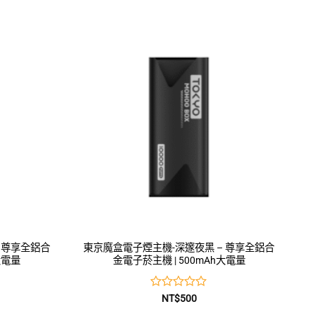
0
滿
分
5
 尊享全鋁合
東京魔盒電子煙主機-深邃夜黑 – 尊享全鋁合
大電量
金電子菸主機 | 500mAh大電量
評
NT$
500
分