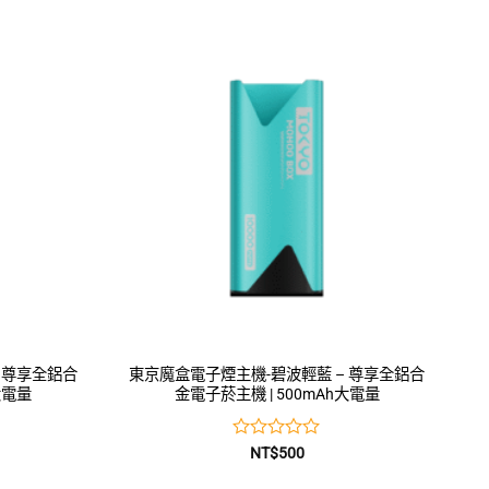
0
滿
分
5
 尊享全鋁合
東京魔盒電子煙主機-碧波輕藍 – 尊享全鋁合
大電量
金電子菸主機 | 500mAh大電量
評
NT$
500
分
0