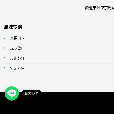
歡迎來到東京魔
風味快選
水果口味
風味飲料
高山茶韻
無涼不冰
聯繫我們