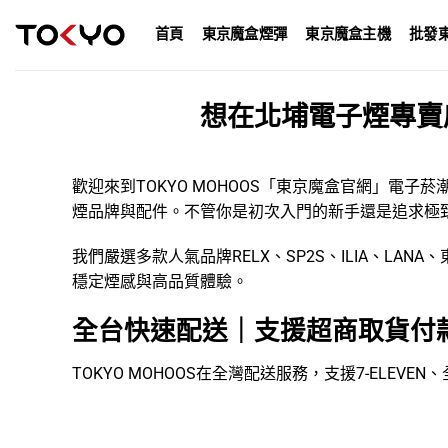
Skip
首頁
東京魔盒煙彈
東京魔盒主機
批發
to
content
想在北埔電子煙專賣
歡迎來到TOKYO MOHOOS「
東京魔盒官網
」
電子菸
煙品牌
與配件。不管你是初次入門的新手還是追求極
我們嚴選多款人氣品牌
RELX
、
SP2S
、
ILIA
、
LANA
、
穩定煙感與高品質體驗。
全台快速配送｜支援超商取貨付
TOKYO MOHOOS在全灣配送服務，支援7-ELE