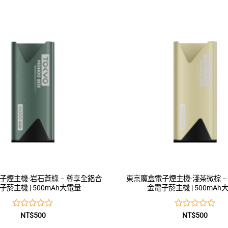
0
0
滿
滿
分
分
5
5
子煙主機-岩石蒼綠 – 尊享全鋁合
東京魔盒電子煙主機-淺茶微棕 –
子菸主機 | 500mAh大電量
金電子菸主機 | 500mAh
評
評
NT$
500
NT$
500
分
分