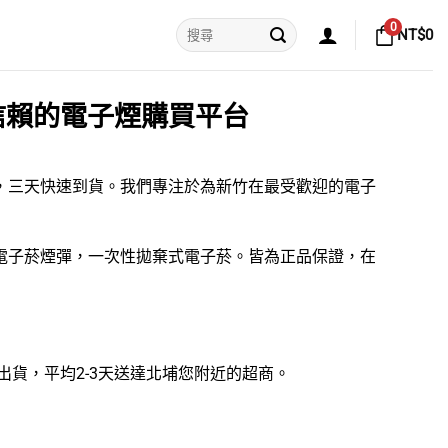
搜
0
NT$
0
尋
關
鍵
字:
信賴的電子煙購買平台
運，三天快速到貨。我們專注於為新竹在最受歡迎的
電子
電子菸煙彈
，
一次性拋棄式電子菸
。皆為正品保證，在
可出貨，平均2-3天送達北埔您附近的超商。