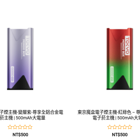
子煙主機-變層紫-尊享全鋁合金電
東京魔盒電子煙主機-紅綠色 – 
菸主機 | 500mAh大電量
電子菸主機 | 500mAh
評
評
NT$
500
NT$
500
分
分