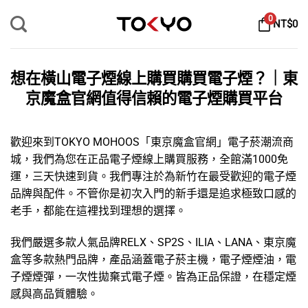
Skip
0
NT$
0
to
content
想在橫山電子煙線上購買購買電子煙？｜東
京魔盒官網值得信賴的電子煙購買平台
歡迎來到TOKYO MOHOOS「
東京魔盒官網
」
電子菸
潮流商
城，我們為您在正品電子煙線上購買服務，全館滿1000免
運，三天快速到貨。我們專注於為新竹在最受歡迎的
電子煙
品牌
與配件。不管你是初次入門的新手還是追求極致口感的
老手，都能在這裡找到理想的選擇。
我們嚴選多款人氣品牌
RELX
、
SP2S
、
ILIA
、
LANA
、
東京魔
盒
等多款熱門品牌，產品涵蓋
電子菸主機
，
電子煙煙油
，
電
子煙煙彈
，
一次性拋棄式電子煙
。皆為正品保證，在穩定煙
感與高品質體驗。