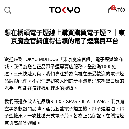
Skip
0
NT$
0
to
content
想在橋頭電子煙線上購買購買電子煙？｜東
京魔盒官網值得信賴的電子煙購買平台
歡迎來到TOKYO MOHOOS「
東京魔盒官網
」
電子煙
潮流商
城，我們為您在正品電子煙專賣店服務，全館滿1000免
運，三天快速到貨。我們專注於為高雄在最受歡迎的
電子煙
品牌
與配件。不管你是初次入門的新手還是追求極致口感的
老手，都能在這裡找到理想的選擇。
我們嚴選多款人氣品牌
RELX
、
SP2S
、
ILIA
、
LANA
、
東京魔
盒
等多款熱門品牌，產品涵蓋
電子煙主機
，
電子煙煙油
，
電
子煙糖果
，
一次性拋棄式電子菸
。皆為正品保證，在穩定煙
感與高品質體驗。