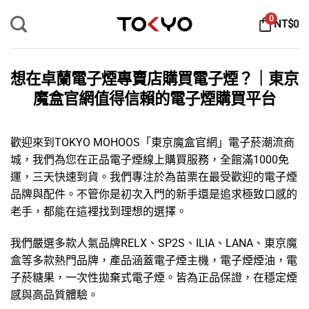
Skip
0
NT$
0
to
content
想在卓蘭電子煙專賣店購買電子煙？｜東京
魔盒官網值得信賴的電子煙購買平台
歡迎來到TOKYO MOHOOS「
東京魔盒官網
」
電子菸
潮流商
城，我們為您在正品電子煙線上購買服務，全館滿1000免
運，三天快速到貨。我們專注於為苗栗在最受歡迎的
電子煙
品牌
與配件。不管你是初次入門的新手還是追求極致口感的
老手，都能在這裡找到理想的選擇。
我們嚴選多款人氣品牌
RELX
、
SP2S
、
ILIA
、
LANA
、
東京魔
盒
等多款熱門品牌，產品涵蓋
電子煙主機
，
電子煙煙油
，
電
子菸糖果
，
一次性拋棄式電子煙
。皆為正品保證，在穩定煙
感與高品質體驗。