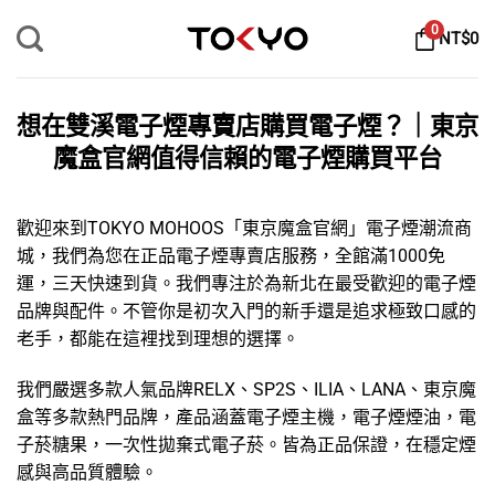
Skip
0
NT$
0
to
content
想在雙溪電子煙專賣店購買電子煙？｜東京
魔盒官網值得信賴的電子煙購買平台
歡迎來到TOKYO MOHOOS「
東京魔盒官網
」
電子煙
潮流商
城，我們為您在正品電子煙專賣店服務，全館滿1000免
運，三天快速到貨。我們專注於為新北在最受歡迎的
電子煙
品牌
與配件。不管你是初次入門的新手還是追求極致口感的
老手，都能在這裡找到理想的選擇。
我們嚴選多款人氣品牌
RELX
、
SP2S
、
ILIA
、
LANA
、
東京魔
盒
等多款熱門品牌，產品涵蓋
電子煙主機
，
電子煙煙油
，
電
子菸糖果
，
一次性拋棄式電子菸
。皆為正品保證，在穩定煙
感與高品質體驗。