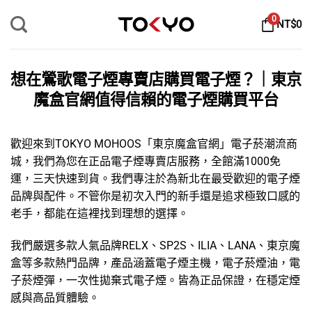
Skip
0
NT$
0
to
content
想在鶯歌電子煙專賣店購買電子煙？｜東京
魔盒官網值得信賴的電子煙購買平台
歡迎來到TOKYO MOHOOS「
東京魔盒官網
」
電子菸
潮流商
城，我們為您在正品電子煙專賣店服務，全館滿1000免
運，三天快速到貨。我們專注於為新北在最受歡迎的
電子煙
品牌
與配件。不管你是初次入門的新手還是追求極致口感的
老手，都能在這裡找到理想的選擇。
我們嚴選多款人氣品牌
RELX
、
SP2S
、
ILIA
、
LANA
、
東京魔
盒
等多款熱門品牌，產品涵蓋
電子煙主機
，
電子菸煙油
，
電
子菸煙彈
，
一次性拋棄式電子煙
。皆為正品保證，在穩定煙
感與高品質體驗。