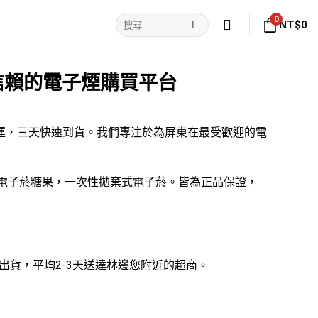
搜
0
NT$
0
尋
關
鍵
字:
信賴的電子煙購買平台
免運，三天快速到貨。我們專注於為屏東在最受歡迎的
電
電子菸糖果
，
一次性拋棄式電子菸
。皆為正品保證，
即可出貨，平均2-3天送達林邊您附近的超商。