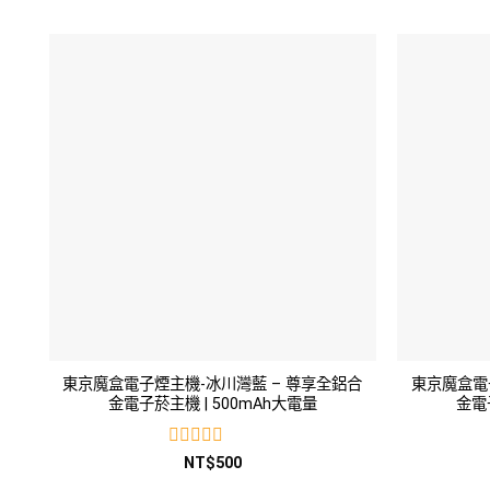
0
滿
分
5
東京魔盒電子煙主機-冰川灣藍 – 尊享全鋁合
東京魔盒電
金電子菸主機 | 500mAh大電量
金電
評
NT$
500
分