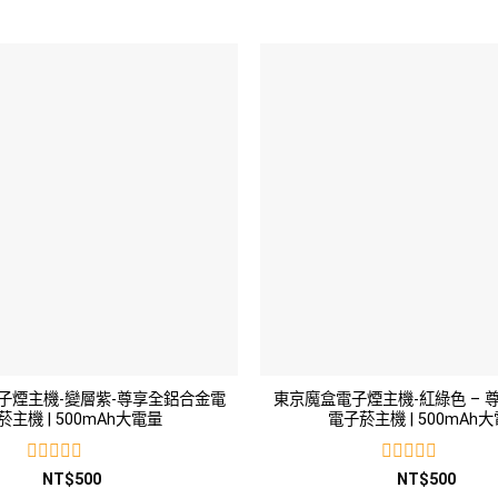
子煙主機-變層紫-尊享全鋁合金電
東京魔盒電子煙主機-紅綠色 – 
菸主機 | 500mAh大電量
電子菸主機 | 500mAh
評
評
NT$
500
NT$
500
分
分