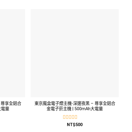
0
滿
分
5
 尊享全鋁合
東京魔盒電子煙主機-深邃夜黑 – 尊享全鋁合
大電量
金電子菸主機 | 500mAh大電量
評
NT$
500
分