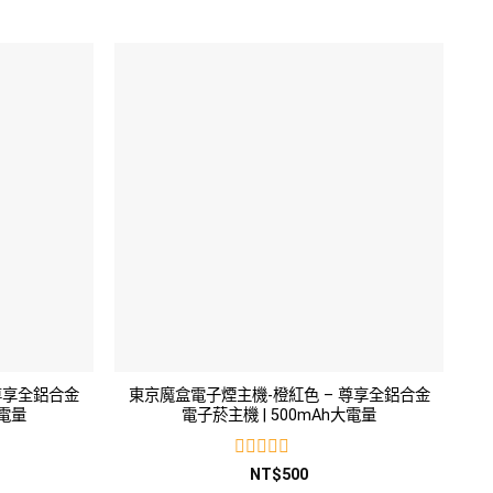
尊享全鋁合金
東京魔盒電子煙主機-橙紅色 – 尊享全鋁合金
大電量
電子菸主機 | 500mAh大電量
評
NT$
500
分