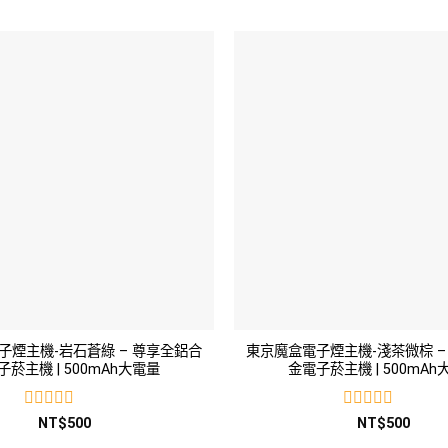
0
0
滿
滿
分
分
5
5
子煙主機-岩石蒼綠 – 尊享全鋁合
東京魔盒電子煙主機-淺茶微棕 –
子菸主機 | 500mAh大電量
金電子菸主機 | 500mAh
評
評
NT$
500
NT$
500
分
分