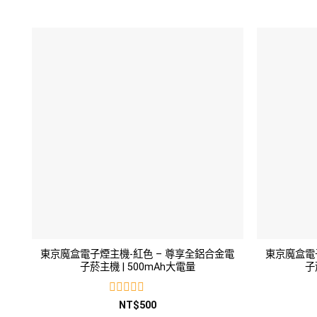
東京魔盒電子煙主機-紅色 – 尊享全鋁合金電
東京魔盒電
子菸主機 | 500mAh大電量
子
評
NT$
500
分