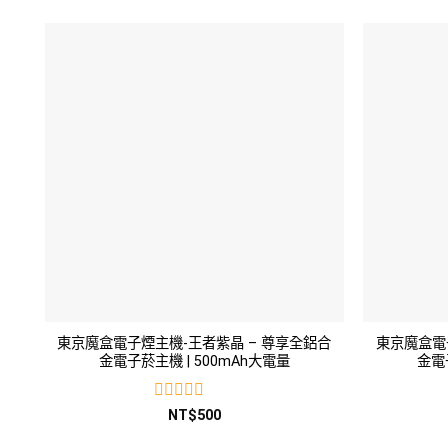
0
滿
分
5
東京魔盒電子煙主機-王者紫晶 – 尊享全鋁合
東京魔盒電
金電子菸主機 | 500mAh大電量
金電
評
NT$
500
分
0