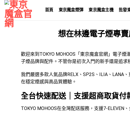
Skip
首頁
東京魔盒煙彈
東京魔盒主機
批發
to
content
想在林邊電子煙專賣
歡迎來到TOKYO MOHOOS「
東京魔盒官網
」
電子煙
子煙品牌
與配件。不管你是初次入門的新手還是追求
我們嚴選多款人氣品牌
RELX
、
SP2S
、
ILIA
、
LANA
、
在穩定煙感與高品質體驗。
全台快速配送｜支援超商取貨付
TOKYO MOHOOS在全灣配送服務，支援7-EL