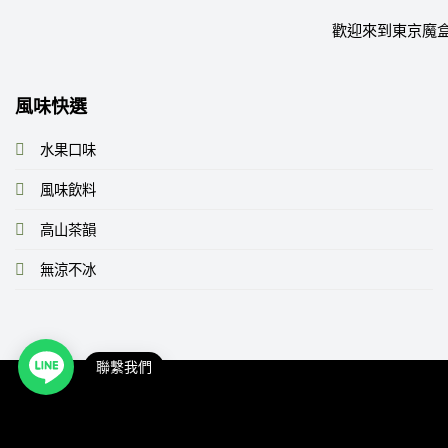
歡迎來到東京魔盒
風味快選
水果口味
風味飲料
高山茶韻
無涼不冰
聯繫我們