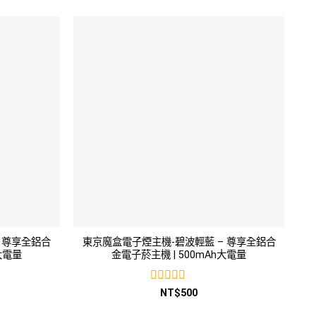
0
滿
分
5
 尊享全鋁合
東京魔盒電子煙主機-碧波輕藍 – 尊享全鋁合
大電量
金電子菸主機 | 500mAh大電量
評
NT$
500
分
0