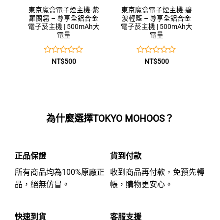
東京魔盒電子煙主機-紫
東京魔盒電子煙主機-碧
羅蘭霧 – 尊享全鋁合金
波輕藍 – 尊享全鋁合金
電子菸主機 | 500mAh大
電子菸主機 | 500mAh大
電量
電量
評
評
NT$
500
NT$
500
分
分
0
0
滿
滿
分
分
5
5
為什麼選擇TOKYO MOHOOS？
正品保證
貨到付款
所有商品均為100%原廠正
收到商品再付款，免預先轉
品，絕無仿冒。
帳，購物更安心。
快速到貨
客服支援