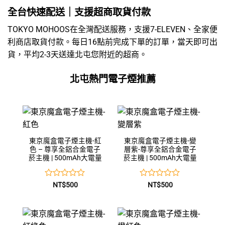
全台快速配送｜支援超商取貨付款
TOKYO MOHOOS在全灣配送服務，支援7-ELEVEN、全家便
利商店取貨付款。每日16點前完成下單的訂單，當天即可出
貨，平均2-3天送達北屯您附近的超商。
北屯熱門電子煙推薦
東京魔盒電子煙主機-紅
東京魔盒電子煙主機-變
色 – 尊享全鋁合金電子
層紫-尊享全鋁合金電子
菸主機 | 500mAh大電量
菸主機 | 500mAh大電量
評
評
NT$
500
NT$
500
分
分
0
0
滿
滿
分
分