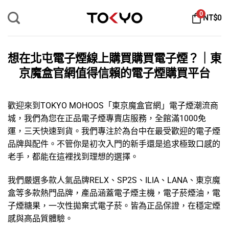
Skip
0
NT$
0
to
content
想在北屯電子煙線上購買購買電子煙？｜東
京魔盒官網值得信賴的電子煙購買平台
歡迎來到TOKYO MOHOOS「
東京魔盒官網
」
電子煙
潮流商
城，我們為您在正品電子煙專賣店服務，全館滿1000免
運，三天快速到貨。我們專注於為台中在最受歡迎的
電子煙
品牌
與配件。不管你是初次入門的新手還是追求極致口感的
老手，都能在這裡找到理想的選擇。
我們嚴選多款人氣品牌
RELX
、
SP2S
、
ILIA
、
LANA
、
東京魔
盒
等多款熱門品牌，產品涵蓋
電子煙主機
，
電子菸煙油
，
電
子煙糖果
，
一次性拋棄式電子菸
。皆為正品保證，在穩定煙
感與高品質體驗。