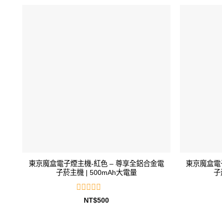
東京魔盒電子煙主機-紅色 – 尊享全鋁合金電
東京魔盒電
子菸主機 | 500mAh大電量
子
評
NT$
500
分
0