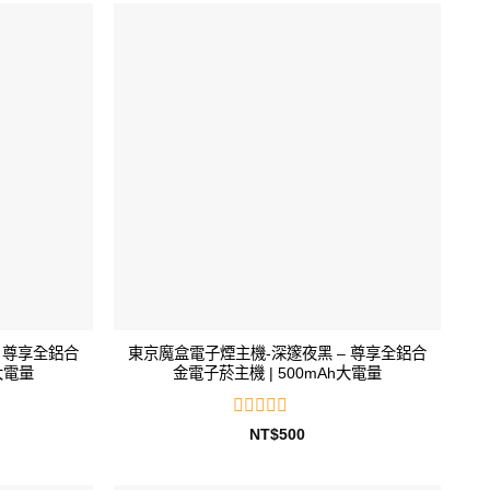
滿
分
5
 尊享全鋁合
東京魔盒電子煙主機-深邃夜黑 – 尊享全鋁合
大電量
金電子菸主機 | 500mAh大電量
評
NT$
500
分
0
滿