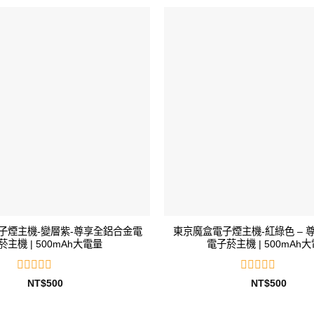
子煙主機-變層紫-尊享全鋁合金電
東京魔盒電子煙主機-紅綠色 – 
菸主機 | 500mAh大電量
電子菸主機 | 500mAh
評
評
NT$
500
NT$
500
分
分
0
0