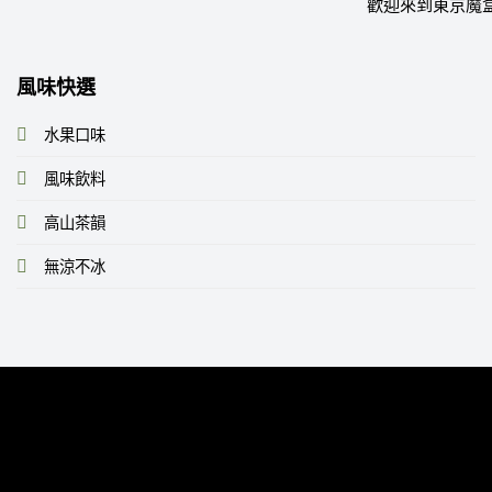
歡迎來到東京魔
風味快選
水果口味
風味飲料
高山茶韻
無涼不冰