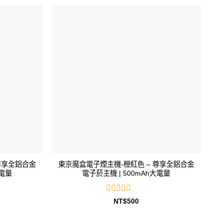
尊享全鋁合金
東京魔盒電子煙主機-橙紅色 – 尊享全鋁合金
大電量
電子菸主機 | 500mAh大電量
評
NT$
500
分
0