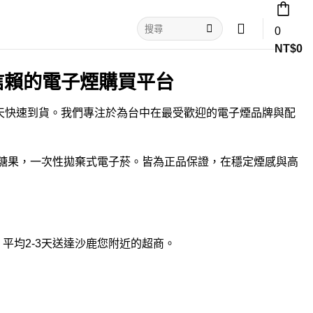
搜
0
尋
NT$
0
關
鍵
字:
信賴的電子煙購買平台
三天快速到貨。我們專注於為台中在最受歡迎的
電子煙品牌
與配
糖果
，
一次性拋棄式電子菸
。皆為正品保證，在穩定煙感與高
，平均2-3天送達沙鹿您附近的超商。