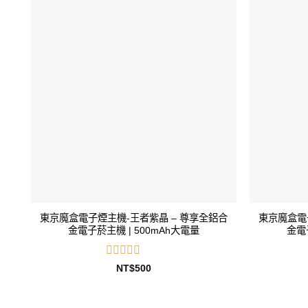
分
5
東京魔盒電子煙主機-王者紫晶 – 尊享全鋁合
東京魔盒電
金電子菸主機 | 500mAh大電量
金電
評
NT$
500
分
0
滿