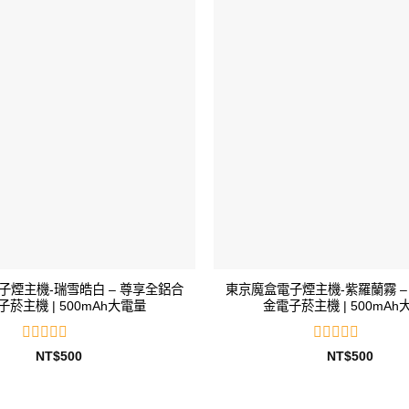
分
分
5
5
子煙主機-瑞雪皓白 – 尊享全鋁合
東京魔盒電子煙主機-紫羅蘭霧 –
子菸主機 | 500mAh大電量
金電子菸主機 | 500mAh
評
評
NT$
500
NT$
500
分
分
0
0
滿
滿