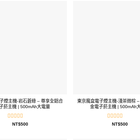
滿
滿
分
分
5
5
子煙主機-岩石蒼綠 – 尊享全鋁合
東京魔盒電子煙主機-淺茶微棕 –
子菸主機 | 500mAh大電量
金電子菸主機 | 500mAh
評
評
NT$
500
NT$
500
分
分
0
0
滿
滿