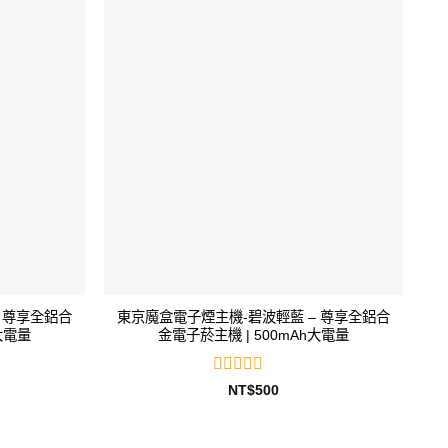
分
5
 尊享全鋁合
東京魔盒電子煙主機-碧波輕藍 – 尊享全鋁合
大電量
金電子菸主機 | 500mAh大電量
評
NT$
500
分
0
滿