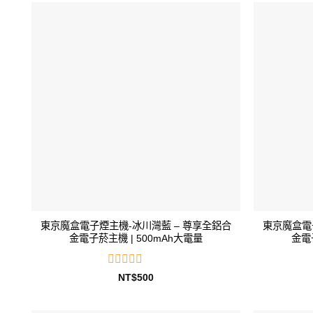
滿
分
5
東京魔盒電子煙主機-冰川灣藍 – 尊享全鋁合
東京魔盒電
金電子菸主機 | 500mAh大電量
金電
評
NT$
500
分
0
滿