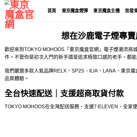
Skip
首頁
東京魔盒煙彈
東京魔盒主機
批發
to
content
想在沙鹿電子煙專賣
歡迎來到TOKYO MOHOOS「
東京魔盒官網
」
電子煙
潮流商
件。不管你是初次入門的新手還是追求極致口感的老手，都能
我們嚴選多款人氣品牌
RELX
、
SP2S
、
ILIA
、
LANA
、
東京魔
品質體驗。
全台快速配送｜支援超商取貨付款
TOKYO MOHOOS在全灣配送服務，支援7-ELEVEN