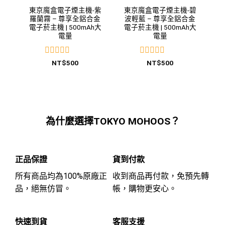
東京魔盒電子煙主機-紫
東京魔盒電子煙主機-碧
羅蘭霧 – 尊享全鋁合金
波輕藍 – 尊享全鋁合金
電子菸主機 | 500mAh大
電子菸主機 | 500mAh大
電量
電量
評
評
NT$
500
NT$
500
分
分
0
0
滿
滿
分
分
5
5
為什麼選擇TOKYO MOHOOS？
正品保證
貨到付款
所有商品均為100%原廠正
收到商品再付款，免預先轉
品，絕無仿冒。
帳，購物更安心。
快速到貨
客服支援