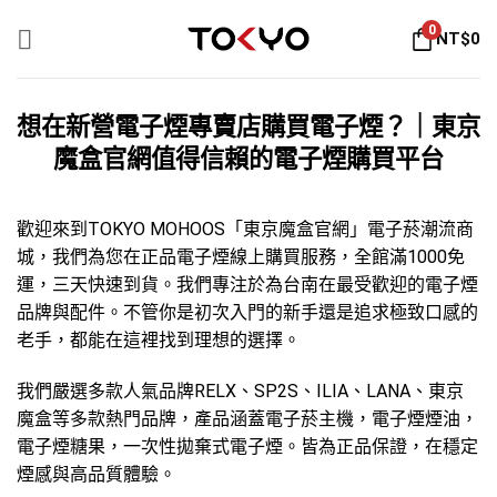
Skip
0
NT$
0
to
content
想在新營電子煙專賣店購買電子煙？｜東京
魔盒官網值得信賴的電子煙購買平台
歡迎來到TOKYO MOHOOS「
東京魔盒官網
」
電子菸
潮流商
城，我們為您在正品電子煙線上購買服務，全館滿1000免
運，三天快速到貨。我們專注於為台南在最受歡迎的
電子煙
品牌
與配件。不管你是初次入門的新手還是追求極致口感的
老手，都能在這裡找到理想的選擇。
我們嚴選多款人氣品牌
RELX
、
SP2S
、
ILIA
、
LANA
、
東京
魔盒
等多款熱門品牌，產品涵蓋
電子菸主機
，
電子煙煙油
，
電子煙糖果
，
一次性拋棄式電子煙
。皆為正品保證，在穩定
煙感與高品質體驗。