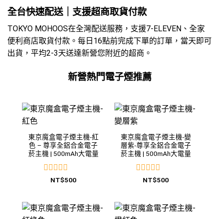
全台快速配送｜支援超商取貨付款
TOKYO MOHOOS在全灣配送服務，支援7-ELEVEN、全家
便利商店取貨付款。每日16點前完成下單的訂單，當天即可
出貨，平均2-3天送達新營您附近的超商。
新營熱門電子煙推薦
東京魔盒電子煙主機-紅
東京魔盒電子煙主機-變
色 – 尊享全鋁合金電子
層紫-尊享全鋁合金電子
菸主機 | 500mAh大電量
菸主機 | 500mAh大電量
評
評
NT$
500
NT$
500
分
分
0
0
滿
滿
分
分
5
5