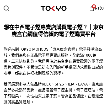
Skip
0
NT$
0
to
content
想在中西電子煙專賣店購買電子煙？｜東京
魔盒官網值得信賴的電子煙購買平台
歡迎來到TOKYO MOHOOS「
東京魔盒官網
」
電子菸
潮流商
城，我們為您在正品電子煙專賣店服務，全館滿1000免
運，三天快速到貨。我們專注於為台南在最受歡迎的
電子煙
品牌
與配件。不管你是初次入門的新手還是追求極致口感的
老手，都能在這裡找到理想的選擇。
我們嚴選多款人氣品牌
RELX
、
SP2S
、
ILIA
、
LANA
、
東京魔
盒
等多款熱門品牌，產品涵蓋
電子煙主機
，
電子煙煙油
，
電
子菸糖果
，
一次性拋棄式電子菸
。皆為正品保證，在穩定煙
感與高品質體驗。