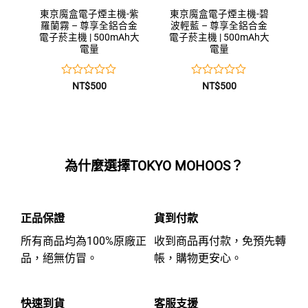
東京魔盒電子煙主機-紫
東京魔盒電子煙主機-碧
羅蘭霧 – 尊享全鋁合金
波輕藍 – 尊享全鋁合金
電子菸主機 | 500mAh大
電子菸主機 | 500mAh大
電量
電量
評
評
NT$
500
NT$
500
分
分
0
0
滿
滿
分
分
5
5
為什麼選擇TOKYO MOHOOS？
正品保證
貨到付款
所有商品均為100%原廠正
收到商品再付款，免預先轉
品，絕無仿冒。
帳，購物更安心。
快速到貨
客服支援