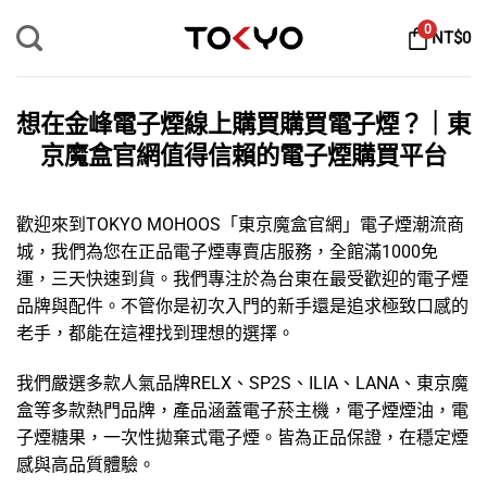
Skip
0
NT$
0
to
content
想在金峰電子煙線上購買購買電子煙？｜東
京魔盒官網值得信賴的電子煙購買平台
歡迎來到TOKYO MOHOOS「
東京魔盒官網
」
電子煙
潮流商
城，我們為您在正品電子煙專賣店服務，全館滿1000免
運，三天快速到貨。我們專注於為台東在最受歡迎的
電子煙
品牌
與配件。不管你是初次入門的新手還是追求極致口感的
老手，都能在這裡找到理想的選擇。
我們嚴選多款人氣品牌
RELX
、
SP2S
、
ILIA
、
LANA
、
東京魔
盒
等多款熱門品牌，產品涵蓋
電子菸主機
，
電子煙煙油
，
電
子煙糖果
，
一次性拋棄式電子煙
。皆為正品保證，在穩定煙
感與高品質體驗。