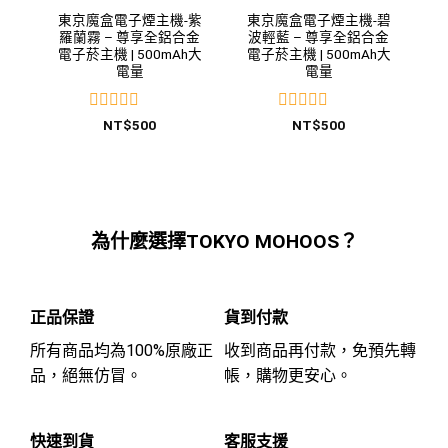
東京魔盒電子煙主機-紫
東京魔盒電子煙主機-碧
羅蘭霧 – 尊享全鋁合金
波輕藍 – 尊享全鋁合金
電子菸主機 | 500mAh大
電子菸主機 | 500mAh大
電量
電量
評
評
NT$
500
NT$
500
分
分
0
0
滿
滿
分
分
5
5
為什麼選擇TOKYO MOHOOS？
正品保證
貨到付款
所有商品均為100%原廠正
收到商品再付款，免預先轉
品，絕無仿冒。
帳，購物更安心。
快速到貨
客服支援