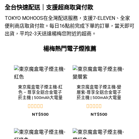
全台快速配送｜支援超商取貨付款
TOKYO MOHOOS在全灣配送服務，支援7-ELEVEN、全家
便利商店取貨付款。每日16點前完成下單的訂單，當天即可
出貨，平均2-3天送達楊梅您附近的超商。
楊梅熱門電子煙推薦
東京魔盒電子煙主機-紅
東京魔盒電子煙主機-變
色 – 尊享全鋁合金電子
層紫-尊享全鋁合金電子
菸主機 | 500mAh大電量
菸主機 | 500mAh大電量
評
評
NT$
500
NT$
500
分
分
0
0
滿
滿
分
分
5
5