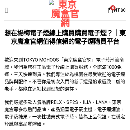
Skip
0
NT$
0
to
content
想在楊梅電子煙線上購買購買電子煙？｜東
京魔盒官網值得信賴的電子煙購買平台
歡迎來到TOKYO MOHOOS「
東京魔盒官網
」
電子菸
潮流商
城，我們為您在正品電子煙線上購買服務，全館滿1000免
運，三天快速到貨。我們專注於為桃園在最受歡迎的
電子煙
品牌
與配件。不管你是初次入門的新手還是追求極致口感的
老手，都能在這裡找到理想的選擇。
我們嚴選多款人氣品牌
RELX
、
SP2S
、
ILIA
、
LANA
、
東京
魔盒
等多款熱門品牌，產品涵蓋
電子菸主機
，
電子煙煙油
，
電子菸糖果
，
一次性拋棄式電子菸
。皆為正品保證，在穩定
煙感與高品質體驗。