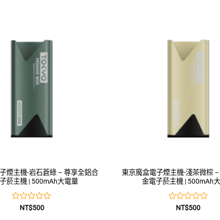
0
0
滿
滿
分
分
5
5
子煙主機-岩石蒼綠 – 尊享全鋁合
東京魔盒電子煙主機-淺茶微棕 –
子菸主機 | 500mAh大電量
金電子菸主機 | 500mAh
評
評
NT$
500
NT$
500
分
分