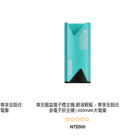
0
滿
分
5
 尊享全鋁合
東京魔盒電子煙主機-碧波輕藍 – 尊享全鋁合
大電量
金電子菸主機 | 500mAh大電量
評
NT$
500
分
0