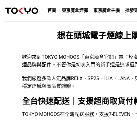
Skip
首頁
東京魔盒煙彈
東京魔盒主機
批發
to
content
想在頭城電子煙線上
歡迎來到TOKYO MOHOOS「
東京魔盒官網
」
電子煙
煙品牌
與配件。不管你是初次入門的新手還是追求極
我們嚴選多款人氣品牌
RELX
、
SP2S
、
ILIA
、
LANA
、
穩定煙感與高品質體驗。
全台快速配送｜支援超商取貨付
TOKYO MOHOOS在全灣配送服務，支援7-ELE