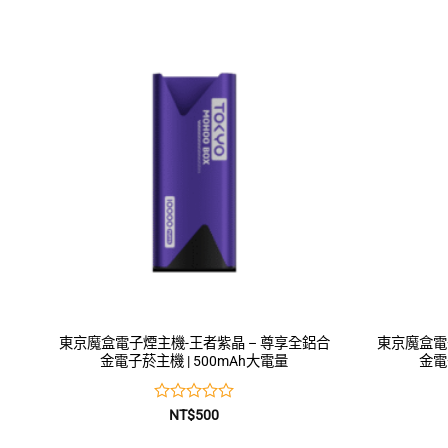
0
滿
分
5
東京魔盒電子煙主機-王者紫晶 – 尊享全鋁合
東京魔盒電
金電子菸主機 | 500mAh大電量
金電
評
NT$
500
分
0