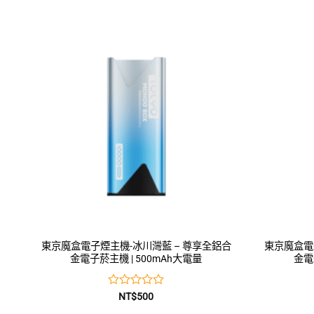
0
滿
分
5
東京魔盒電子煙主機-冰川灣藍 – 尊享全鋁合
東京魔盒電
金電子菸主機 | 500mAh大電量
金電
評
NT$
500
分