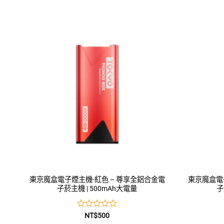
東京魔盒電子煙主機-紅色 – 尊享全鋁合金電
東京魔盒電
子菸主機 | 500mAh大電量
子
評
NT$
500
分