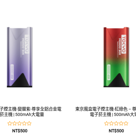
子煙主機-變層紫-尊享全鋁合金電
東京魔盒電子煙主機-紅綠色 – 
菸主機 | 500mAh大電量
電子菸主機 | 500mAh
評
評
NT$
500
NT$
500
分
分