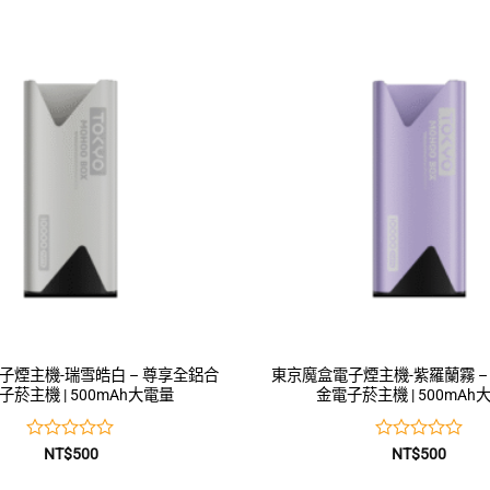
0
0
滿
滿
分
分
5
5
子煙主機-瑞雪皓白 – 尊享全鋁合
東京魔盒電子煙主機-紫羅蘭霧 –
子菸主機 | 500mAh大電量
金電子菸主機 | 500mAh
評
評
NT$
500
NT$
500
分
分
0
0