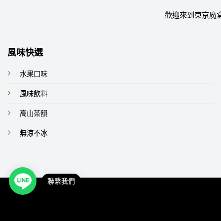
歡迎來到東京魔
風味快選
水果口味
風味飲料
高山茶韻
無涼不冰
聯繫我們