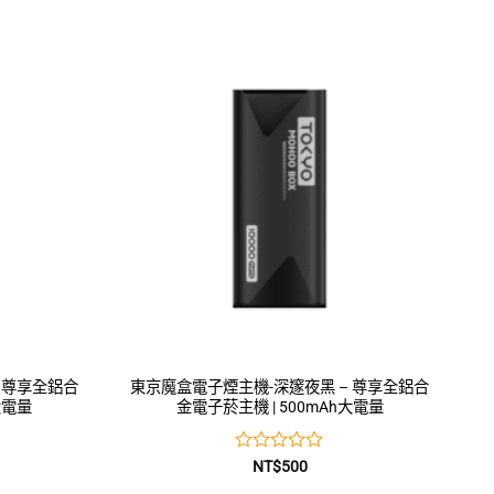
0
滿
分
5
 尊享全鋁合
東京魔盒電子煙主機-深邃夜黑 – 尊享全鋁合
大電量
金電子菸主機 | 500mAh大電量
評
NT$
500
分