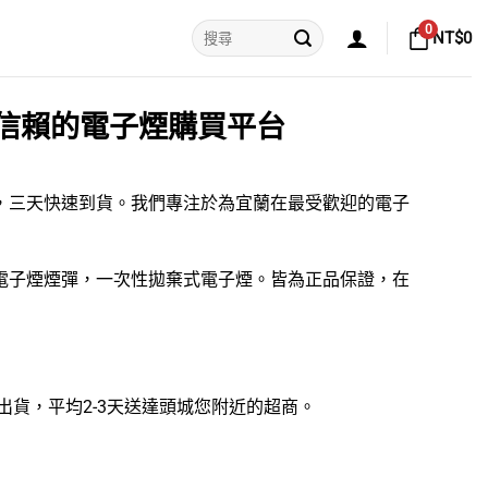
搜
0
NT$
0
尋
關
鍵
字:
信賴的電子煙購買平台
運，三天快速到貨。我們專注於為宜蘭在最受歡迎的
電子
電子煙煙彈
，
一次性拋棄式電子煙
。皆為正品保證，在
可出貨，平均2-3天送達頭城您附近的超商。