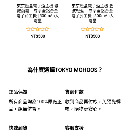
東京魔盒電子煙主機-紫
東京魔盒電子煙主機-碧
羅蘭霧 – 尊享全鋁合金
波輕藍 – 尊享全鋁合金
電子菸主機 | 500mAh大
電子菸主機 | 500mAh大
電量
電量
評
評
NT$
500
NT$
500
分
分
0
0
滿
滿
分
分
5
5
為什麼選擇TOKYO MOHOOS？
正品保證
貨到付款
所有商品均為100%原廠正
收到商品再付款，免預先轉
品，絕無仿冒。
帳，購物更安心。
快速到貨
客服支援