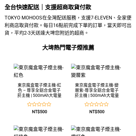
全台快速配送｜支援超商取貨付款
TOKYO MOHOOS在全灣配送服務，支援7-ELEVEN、全家便
利商店取貨付款。每日16點前完成下單的訂單，當天即可出
貨，平均2-3天送達大埤您附近的超商。
大埤熱門電子煙推薦
東京魔盒電子煙主機-紅
東京魔盒電子煙主機-變
色 – 尊享全鋁合金電子
層紫-尊享全鋁合金電子
菸主機 | 500mAh大電量
菸主機 | 500mAh大電量
評
評
NT$
500
NT$
500
分
分
0
0
滿
滿
分
分