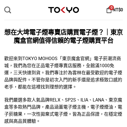
Skip
0
NT$
0
to
content
想在大埤電子煙專賣店購買電子煙？｜東京
魔盒官網值得信賴的電子煙購買平台
歡迎來到TOKYO MOHOOS「
東京魔盒官網
」
電子菸
潮流商
城，我們為您在正品電子煙專賣店服務，全館滿1000免
運，三天快速到貨。我們專注於為雲林在最受歡迎的
電子煙
品牌
與配件。不管你是初次入門的新手還是追求極致口感的
老手，都能在這裡找到理想的選擇。
我們嚴選多款人氣品牌
RELX
、
SP2S
、
ILIA
、
LANA
、
東京魔
盒
等多款熱門品牌，產品涵蓋
電子煙主機
，
電子煙煙油
，
電
子菸糖果
，
一次性拋棄式電子煙
。皆為正品保證，在穩定煙
感與高品質體驗。