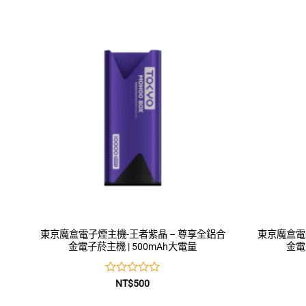
0
滿
分
5
東京魔盒電子煙主機-王者紫晶 – 尊享全鋁合
東京魔盒電
金電子菸主機 | 500mAh大電量
金電
評
NT$
500
分
0