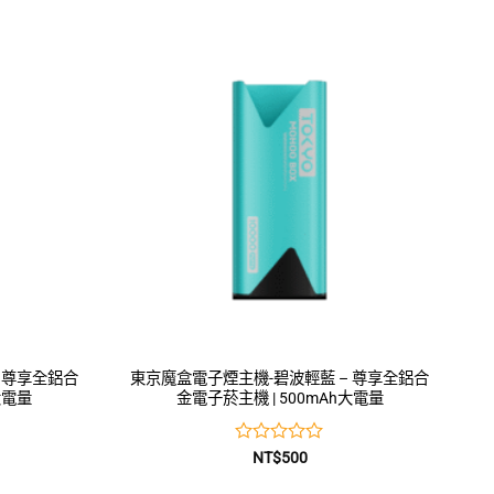
0
滿
分
5
 尊享全鋁合
東京魔盒電子煙主機-碧波輕藍 – 尊享全鋁合
大電量
金電子菸主機 | 500mAh大電量
評
NT$
500
分
0