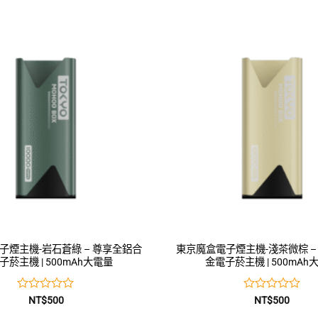
0
0
滿
滿
分
分
5
5
子煙主機-岩石蒼綠 – 尊享全鋁合
東京魔盒電子煙主機-淺茶微棕 –
子菸主機 | 500mAh大電量
金電子菸主機 | 500mAh
評
評
NT$
500
NT$
500
分
分