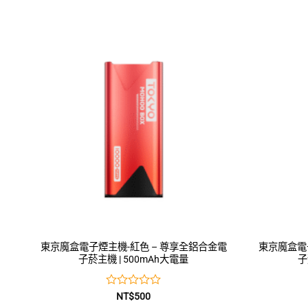
東京魔盒電子煙主機-紅色 – 尊享全鋁合金電
東京魔盒電
子菸主機 | 500mAh大電量
子
評
NT$
500
分