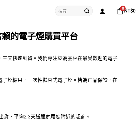
搜
0
NT$
0
尋
關
鍵
字:
信賴的電子煙購買平台
運，三天快速到貨。我們專注於為雲林在最受歡迎的
電子
電子煙糖果
，
一次性拋棄式電子煙
。皆為正品保證，在
可出貨，平均2-3天送達虎尾您附近的超商。