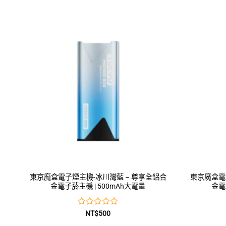
0
滿
分
5
東京魔盒電子煙主機-冰川灣藍 – 尊享全鋁合
東京魔盒電
金電子菸主機 | 500mAh大電量
金電
評
NT$
500
分