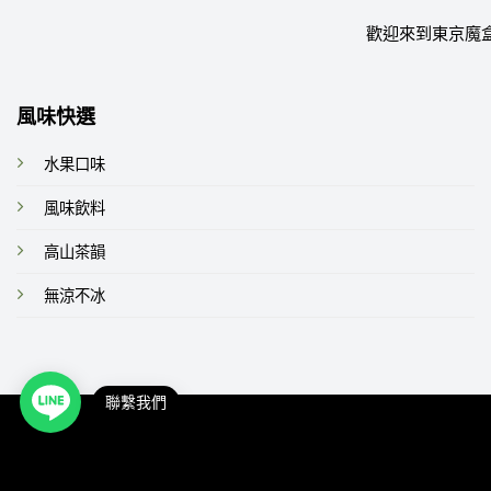
歡迎來到東京魔
風味快選
水果口味
風味飲料
高山茶韻
無涼不冰
聯繫我們