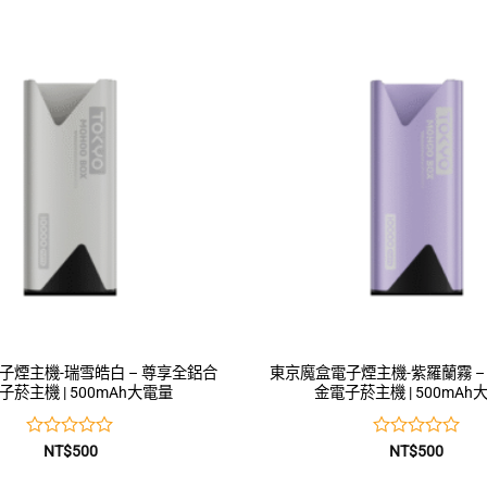
0
0
滿
滿
分
分
5
5
子煙主機-瑞雪皓白 – 尊享全鋁合
東京魔盒電子煙主機-紫羅蘭霧 –
子菸主機 | 500mAh大電量
金電子菸主機 | 500mAh
評
評
NT$
500
NT$
500
分
分
0
0