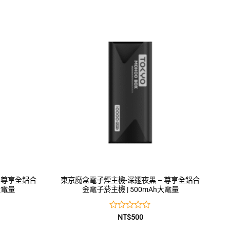
0
滿
分
5
 尊享全鋁合
東京魔盒電子煙主機-深邃夜黑 – 尊享全鋁合
大電量
金電子菸主機 | 500mAh大電量
評
NT$
500
分