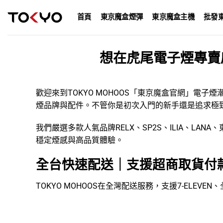
Skip
首頁
東京魔盒煙彈
東京魔盒主機
批發
to
content
想在虎尾電子煙專賣
歡迎來到TOKYO MOHOOS「
東京魔盒官網
」
電子煙
煙品牌
與配件。不管你是初次入門的新手還是追求極
我們嚴選多款人氣品牌
RELX
、
SP2S
、
ILIA
、
LANA
、
穩定煙感與高品質體驗。
全台快速配送｜支援超商取貨付
TOKYO MOHOOS在全灣配送服務，支援7-ELE