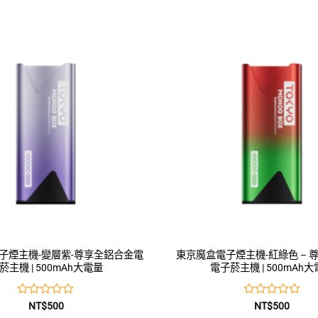
子煙主機-變層紫-尊享全鋁合金電
東京魔盒電子煙主機-紅綠色 – 
菸主機 | 500mAh大電量
電子菸主機 | 500mAh
評
評
NT$
500
NT$
500
分
分